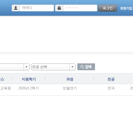
기
전공 선택
퍼스
지원학기
과정
전공
재교육원
2026년 2학기
모델연기
연극
2