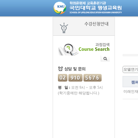
수강신청안내
모델연
캠
평 일 :
오전 9시 ~ 오후 5시
미래인
(학기중에만 해당됩니다.)