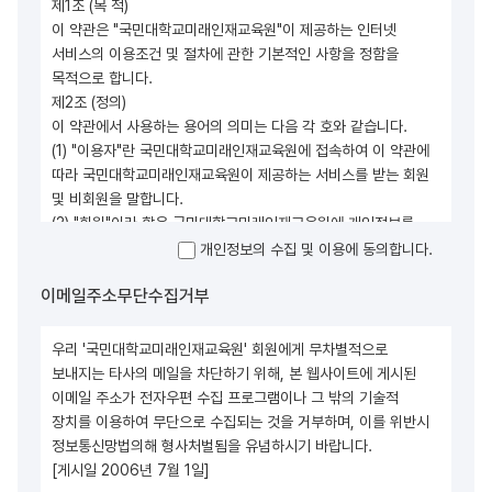
제1조 (목 적)
이 약관은 "국민대학교미래인재교육원"이 제공하는 인터넷
서비스의 이용조건 및 절차에 관한 기본적인 사항을 정함을
목적으로 합니다.
제2조 (정의)
이 약관에서 사용하는 용어의 의미는 다음 각 호와 같습니다.
(1) "이용자"란 국민대학교미래인재교육원에 접속하여 이 약관에
따라 국민대학교미래인재교육원이 제공하는 서비스를 받는 회원
및 비회원을 말합니다.
(2) "회원"이라 함은 국민대학교미래인재교육원에 개인정보를
제공하여 약관동의 절차를 거쳐 회원 등록을 한 후 이용자번호를
개인정보의 수집 및 이용에 동의합니다.
부여받은 자로서, 국민대학교미래인재교육원이 제공하는 정보를
이메일주소무단수집거부
사용하며 상담 및 검사 서비스와 함께, 필요에 따라 전문가와의
연계 서비스를 제공받을 수 있는 이용자를 말합니다.
< 부칙 > (시행일) 이 약관은 2006년 7월 1일부터 시행합니다.
우리 '국민대학교미래인재교육원' 회원에게 무차별적으로
보내지는 타사의 메일을 차단하기 위해, 본 웹사이트에 게시된
이메일 주소가 전자우편 수집 프로그램이나 그 밖의 기술적
장치를 이용하여 무단으로 수집되는 것을 거부하며, 이를 위반시
정보통신망법의해 형사처벌됨을 유념하시기 바랍니다.
[게시일 2006년 7월 1일]